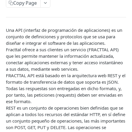
Copy Page
Filtros dinámicos
ENDPOINTS
Una API (interfaz de programación de aplicaciones) es un
Compañía
conjunto de definiciones y protocolos que se usa para
diseñar e integrar el software de las aplicaciones.
Consultar cuentas de usuarios
GET
Activos
Fracttal ofrece a sus clientes un servicio (FRACTTAL API)
Valor hora ordinaria
Consultar un activo
GET
GET
que les permite mantener la información actualizada,
Recursos humanos
conectar aplicaciones externas y tener acceso instantáneo
Consultar centros de costo
Consultar gestión documental de un activo
Consulta de recursos humanos
GET
GET
GET
Terceros
a sus datos, mediante web services.
FRACTTAL API está basado en la arquitectura web REST y el
Consultar log de transacciones
Consultar el historial fuera de servicio de los
Consultar gestión documental de recursos
Consulta de terceros
GET
GET
GET
GET
Almacenes
formato de transferencia de datos que soporta es JSON.
activos
humanos
Crear valor hora ordinaria
Consultar gestión documental de un tercero
Consultar Almacén
POST
GET
GET
Todas las respuestas son entregadas en dicho formato, y,
Tareas
Consultar historial de localizaciones de los
Consultar campos personalizados de los
GET
GET
por tanto, las peticiones (requests) deben ser enviadas en
Crear centros de costo
Consultar contactos de los terceros
Consultar detalles de movimientos
Consultar planes de tareas
POST
GET
GET
GET
activos
recursos humanos
Presupuesto
ese formato.
REST es un conjunto de operaciones bien definidas que se
Crear cuentas de usuarios
Consultar servicios de los terceros
Consultar ordenes de compra
Consultar tareas
Consultar presupuesto
POST
GET
GET
GET
GET
Consultar campos personalizados de los
Crear un recurso humano
Órdenes de Trabajo
POST
GET
aplican a todos los recursos del estándar HTTP, en sí define
activos
Crear un servicio
Crear un tercero
Consultar un repuesto de un almacén
Consultar activadores de las tareas
Aprobar/cancelar presupuesto
Consulta de tareas en OTS
POST
POST
PUT
GET
GET
GET
un conjunto pequeño de operaciones, las más importantes
Crear documentos y asociarlos a un recurso
Medidores
POST
son POST, GET, PUT y DELETE. Las operaciones se
Consultar terceros relacionados al activo
humano
GET
Actualizar centros de costo
Crear un servicio a un tercero
Consulta de movimientos de entrada
Consultar subtareas de las tareas
Consultar la url de las OTS compartidas
Consulta de medidores
POST
PUT
GET
GET
GET
GET