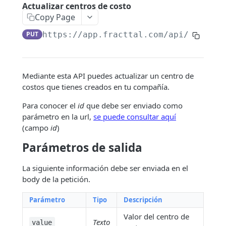
Conexión a Google Sheet
Actualizar centros de costo
Copy Page
Filtros dinámicos
PUT
https://app.fracttal.com/api/costs_c
ENDPOINTS
Compañía
Mediante esta API puedes actualizar un centro de
costos que tienes creados en tu compañía.
Consultar cuentas de usuarios
GET
Para conocer el
id
que debe ser enviado como
Valor hora ordinaria
GET
parámetro en la url,
se puede consultar aquí
(campo
id
)
Consultar centros de costo
GET
Parámetros de salida
Consultar log de transacciones
GET
Crear valor hora ordinaria
POST
La siguiente información debe ser enviada en el
body de la petición.
Crear centros de costo
POST
Parámetro
Tipo
Descripción
Crear cuentas de usuarios
POST
Valor del centro de
Crear un servicio
POST
Texto
value