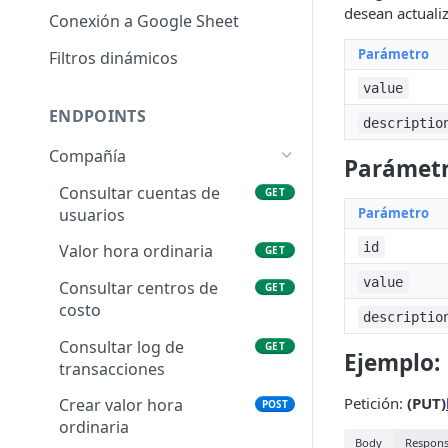
desean actualiz
Conexión a Google Sheet
Parámetro
Filtros dinámicos
value
ENDPOINTS
descriptio
Compañía
Parámetr
Consultar cuentas de
GET
usuarios
Parámetro
id
Valor hora ordinaria
GET
value
Consultar centros de
GET
costo
descriptio
Consultar log de
GET
Ejemplo:
transacciones
Petición:
(PUT)
Crear valor hora
POST
ordinaria
Body
Respon