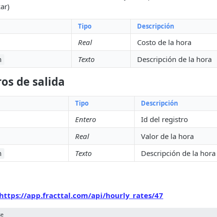
ar)
Tipo
Descripción
Real
Costo de la hora
Texto
Descripción de la hora
n
os de salida
Tipo
Descripción
Entero
Id del registro
Real
Valor de la hora
Texto
Descripción de la hora
n
https://app.fracttal.com/api/hourly_rates/47
se