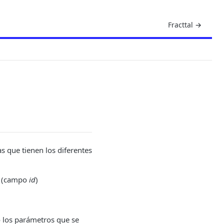
Fracttal →
s que tienen los diferentes
(campo
id
)
o los parámetros que se