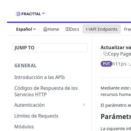
Español
Home
Docs
API Endpoints
Fra
Actualizar va
JUMP TO
Copy Pag
PUT
https:
GENERAL
Introducción a las APIs
Códigos de Respuesta de los
Mediante este s
Servicios HTTP
recursos huma
Autenticación
El parámetro e
OAuth 2.0
Parámetr
Límites de Requests
Módulos
La siguiente in