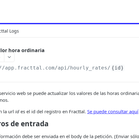
cttal Logs
lor hora ordinaria
e
//app.fracttal.com/api/hourly_rates
/
{id}
ervicio web se puede actualizar los valores de las horas ordinaria
nos.
n la url
id
es el id del registro en Fracttal.
Se puede consultar aquí
os de entrada
formación debe ser enviada en el body de la petición. (Enviar sól