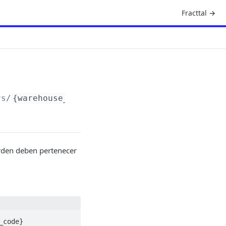
Fracttal →
rs
/
{warehouse_code}
orden deben pertenecer
_code}