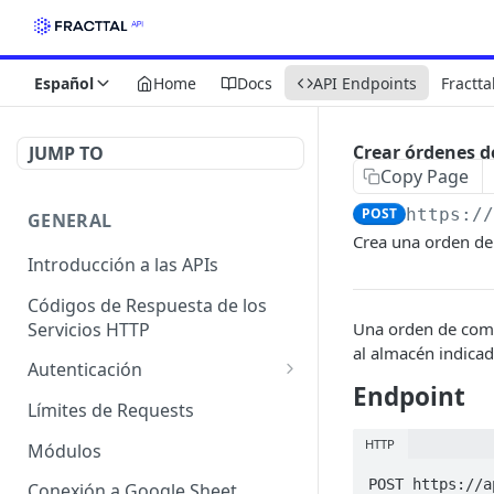
Español
Home
Docs
API Endpoints
Fractta
Crear órdenes 
JUMP TO
Copy Page
POST
https:/
GENERAL
Crea una orden de
Introducción a las APIs
Códigos de Respuesta de los
Servicios HTTP
Una orden de comp
al almacén indicad
Autenticación
Endpoint
OAuth 2.0
Límites de Requests
HTTP
Módulos
POST https://a
Conexión a Google Sheet