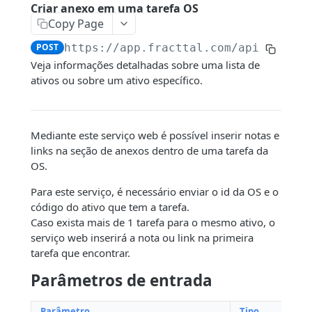
Conexão com o Google Sheet
Criar anexo em uma tarefa OS
Copy Page
Filtros dinâmicos
POST
https://app.fracttal.com/api/work_o
Veja informações detalhadas sobre uma lista de
ENDPOINTS
ativos ou sobre um ativo específico.
Companhia
Consultar contas de usuários
GET
Ativos
Mediante este serviço web é possível inserir notas e
Consultar Centros de Custo
Consultar um Ativo
GET
GET
links na seção de anexos dentro de uma tarefa da
Recursos humanos
OS.
Consultar log de transações
Consultar a gestão de documentos de
Consulta de recursos humanos
GET
GET
GET
Terceiros
um ativo
Para este serviço, é necessário enviar o id da OS e o
Valor Hora Ordinária
Consultar a gestão de documentos de
Consulta de terceiros
GET
GET
GET
Armazéns
código do ativo que tem a tarefa.
Consultar histórico dos ativos fora de
recursos humanos
GET
Criar Valor Hora Ordinária
Consulta de gestão de Documentos
Consultar os armazéns
Caso exista mais de 1 tarefa para o mesmo ativo, o
POST
GET
GET
serviço
Tarefas
Consultar campos personalizados dos
terceiros
serviço web inserirá a nota ou link na primeira
GET
Criar centros de custo
Consultar detalhes dos movimentos
Consultar planos de tarefas
POST
GET
GET
Consultar histórico de Localizações dos
recursos humanos
tarefa que encontrar.
Orçamento
GET
Consultar contatos de terceiros
GET
ativos
Criar contas de usuário
Consultar ordens de compra
Consultar tarefas
Consulta orçamento
POST
GET
GET
GET
Parâmetros de entrada
Criar um recurso humano
Ordens de Trabalho
POST
Consultar serviços de terceiros
GET
Consultar campos personalizados
GET
Criar um serviço
Consultar uma peça de reposição de um
Consultar os ativadores de tarefas
Aprovar/cancelar orçamento
POST
PUT
GET
GET
Criar documento e associá-los a um
Consulta de Tarefas em OS's
POST
GET
Parâmetro
Tipo
O