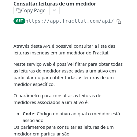
Conexão com o Google Sheet
Consultar leituras de um medidor
Copy Page
Filtros dinâmicos
GET
https://app.fracttal.com/api/meters_
ENDPOINTS
Companhia
Através desta API é possível consultar a lista das
Consultar contas de usuários
leituras inseridas em um medidor do Fracttal.
GET
Ativos
Consultar Centros de Custo
Consultar um Ativo
Neste serviço web é possível filtrar para obter todas
GET
GET
Recursos humanos
as leituras de medidor associadas a um ativo em
Consultar log de transações
Consultar a gestão de documentos de
Consulta de recursos humanos
GET
GET
GET
particular ou para obter todas as leituras de um
Terceiros
um ativo
medidor específico.
Valor Hora Ordinária
Consultar a gestão de documentos de
Consulta de terceiros
GET
GET
GET
Armazéns
Consultar histórico dos ativos fora de
recursos humanos
GET
O parâmetro para consultar as leituras de
Criar Valor Hora Ordinária
Consulta de gestão de Documentos
Consultar os armazéns
POST
GET
GET
serviço
Tarefas
medidores associados a um ativo é:
Consultar campos personalizados dos
terceiros
GET
Criar centros de custo
Consultar detalhes dos movimentos
Consultar planos de tarefas
POST
GET
GET
Consultar histórico de Localizações dos
recursos humanos
Orçamento
GET
Code:
Código do ativo ao qual o medidor está
Consultar contatos de terceiros
GET
ativos
Criar contas de usuário
Consultar ordens de compra
Consultar tarefas
Consulta orçamento
associado
POST
GET
GET
GET
Criar um recurso humano
Ordens de Trabalho
POST
Consultar serviços de terceiros
Os parâmetros para consultar as leituras de um
GET
Consultar campos personalizados
GET
Criar um serviço
Consultar uma peça de reposição de um
Consultar os ativadores de tarefas
Aprovar/cancelar orçamento
Consulta de Tarefas em OS's
POST
PUT
GET
GET
GET
Criar documento e associá-los a um
Medidores
medidor em particular são:
POST