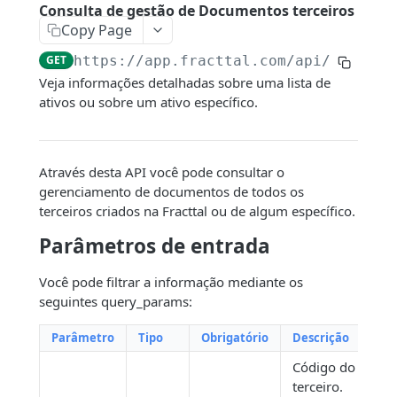
Conexão com o Google Sheet
Consulta de gestão de Documentos terceiros
Copy Page
Filtros dinâmicos
GET
https://app.fracttal.com/api/third_p
Veja informações detalhadas sobre uma lista de
ENDPOINTS
ativos ou sobre um ativo específico.
Companhia
Consultar contas de usuários
GET
Ativos
Através desta API você pode consultar o
Consultar Centros de Custo
Consultar um Ativo
GET
GET
gerenciamento de documentos de todos os
Recursos humanos
terceiros criados na Fracttal ou de algum específico.
Consultar log de transações
Consultar a gestão de documentos de
Consulta de recursos humanos
GET
GET
GET
Terceiros
um ativo
Parâmetros de entrada
Valor Hora Ordinária
Consultar a gestão de documentos de
GET
GET
Consulta de terceiros
GET
Consultar histórico dos ativos fora de
recursos humanos
GET
Você pode filtrar a informação mediante os
Criar Valor Hora Ordinária
POST
serviço
Consulta de gestão de Documentos
GET
seguintes query_params:
Consultar campos personalizados dos
GET
terceiros
Criar centros de custo
POST
Consultar histórico de Localizações dos
recursos humanos
GET
Parâmetro
Tipo
Obrigatório
Descrição
ativos
Consultar contatos de terceiros
GET
Criar contas de usuário
POST
Criar um recurso humano
POST
Código do
Consultar campos personalizados
Consultar serviços de terceiros
GET
GET
Criar um serviço
POST
Criar documento e associá-los a um
terceiro.
POST