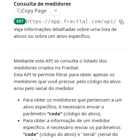
Conexão com o Google Sheet
Consulta de medidores
Copy Page
Filtros dinâmicos
GET
https://app.fracttal.com/api/meters
/
Veja informações detalhadas sobre uma lista de
ENDPOINTS
ativos ou sobre um ativo específico.
Companhia
Consultar contas de usuários
GET
Ativos
Mediante esta API se consulta o listado dos
Consultar Centros de Custo
Consultar um Ativo
GET
GET
medidores criados no Fracttal.
Recursos humanos
Esta API te permite filtrar para obter apenas os
Consultar log de transações
Consultar a gestão de documentos de
Consulta de recursos humanos
GET
GET
GET
Terceiros
medidores que você precisa: pelo código do ativo
um ativo
Valor Hora Ordinária
Consultar a gestão de documentos de
Consulta de terceiros
e/ou pelo serial do medidor.
GET
GET
GET
Armazéns
Consultar histórico dos ativos fora de
recursos humanos
GET
Criar Valor Hora Ordinária
Consulta de gestão de Documentos
Consultar os armazéns
Para obter os medidores que pertencem a um
POST
GET
GET
serviço
Tarefas
Consultar campos personalizados dos
terceiros
ativo específico, é necessário enviar o
GET
Criar centros de custo
Consultar detalhes dos movimentos
Consultar planos de tarefas
POST
GET
GET
Consultar histórico de Localizações dos
recursos humanos
parâmetro
"code"
(código do ativo).
Orçamento
GET
Consultar contatos de terceiros
GET
ativos
Para obter a informação de um medidor
Criar contas de usuário
Consultar ordens de compra
Consultar tarefas
Consulta orçamento
POST
GET
GET
GET
Criar um recurso humano
Ordens de Trabalho
POST
específico, é necessário enviar os parâmetros
Consultar serviços de terceiros
GET
Consultar campos personalizados
GET
Criar um serviço
Consultar uma peça de reposição de um
Consultar os ativadores de tarefas
Aprovar/cancelar orçamento
Consulta de Tarefas em OS's
"code"
(código do ativo) e "serial" (serial do
POST
PUT
GET
GET
GET
Criar documento e associá-los a um
Medidores
POST