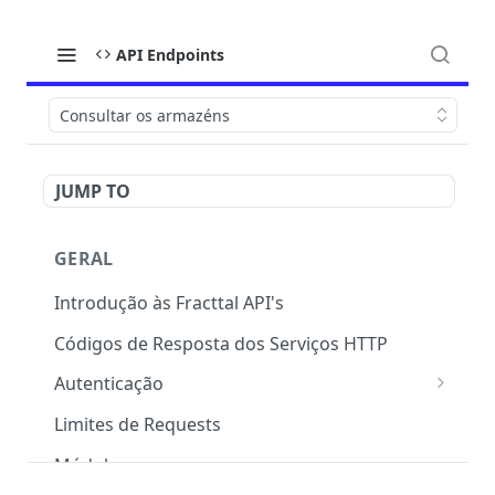
API Endpoints
Consultar os armazéns
JUMP TO
GERAL
Introdução às Fracttal API's
Códigos de Resposta dos Serviços HTTP
Autenticação
OAuth 2.0
Limites de Requests
Módulos