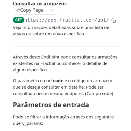
Conexão com o Google Sheet
Consultar os armazéns
Copy Page
Filtros dinâmicos
GET
https://app.fracttal.com/api/warehou
Veja informações detalhadas sobre uma lista de
ENDPOINTS
ativos ou sobre um ativo específico.
Companhia
Consultar contas de usuários
GET
Ativos
Através deste EndPoint pode consultar os armazéns
Consultar Centros de Custo
Consultar um Ativo
GET
GET
existentes na Fracttal ou conhecer o detalhe de
Recursos humanos
algum específico.
Consultar log de transações
Consultar a gestão de documentos de
Consulta de recursos humanos
GET
GET
GET
Terceiros
um ativo
O parâmetro na url
code
é o código do armazém
Valor Hora Ordinária
Consultar a gestão de documentos de
Consulta de terceiros
GET
GET
GET
Armazéns
que se deseja consultar em detalhe. Pode ser
Consultar histórico dos ativos fora de
recursos humanos
GET
Criar Valor Hora Ordinária
Consulta de gestão de Documentos
consultado neste mesmo endpoint. (Campo code)
POST
GET
serviço
Consultar os armazéns
GET
Consultar campos personalizados dos
terceiros
GET
Parâmetros de entrada
Criar centros de custo
POST
Consultar histórico de Localizações dos
recursos humanos
Consultar detalhes dos movimentos
GET
GET
Consultar contatos de terceiros
GET
ativos
Criar contas de usuário
POST
Pode-se filtrar a informação através dos seguintes
Criar um recurso humano
Consultar ordens de compra
POST
GET
Consultar serviços de terceiros
GET
query_params:
Consultar campos personalizados
GET
Criar um serviço
POST
Criar documento e associá-los a um
Consultar uma peça de reposição de um
POST
GET